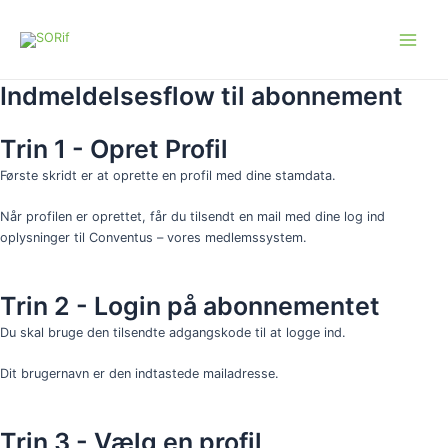
Gå
Main
til
Menu
indholdet
Indmeldelsesflow til abonnement
Trin 1 - Opret Profil
Første skridt er at oprette en profil med dine stamdata.
Når profilen er oprettet, får du tilsendt en mail med dine log ind
oplysninger til Conventus – vores medlemssystem.
Trin 2 - Login på abonnementet
Du skal bruge den tilsendte adgangskode til at logge ind.
Dit brugernavn er den indtastede mailadresse.
Trin 3 - Vælg en profil