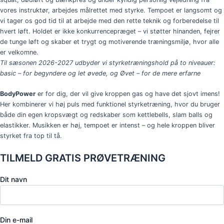
vores instruktør, arbejdes målrettet med styrke.
Tempoet er langsomt og
vi tager os god tid til at arbejde med den rette teknik og forberedelse til
hvert løft. H
oldet er
ikke konkurrencepræget – vi støtter hinanden, fejrer
de tunge løft og skaber et trygt og motiverende træningsmiljø, hvor alle
er velkomne.
Til sæsonen 2026-2027 udbyder vi styrketræningshold på to niveauer:
basic – for begyndere og let øvede, og Øvet – for de mere erfarne
BodyPower
er for dig, der vil give kroppen gas og have det sjovt imens!
Her kombinerer vi høj puls med funktionel styrketræning, hvor du bruger
både din egen kropsvægt og redskaber som kettlebells, slam balls og
elastikker. Musikken er høj, tempoet er intenst – og hele kroppen bliver
styrket fra top til tå.
TILMELD GRATIS PRØVETRÆNING
Dit navn
Din e-mail