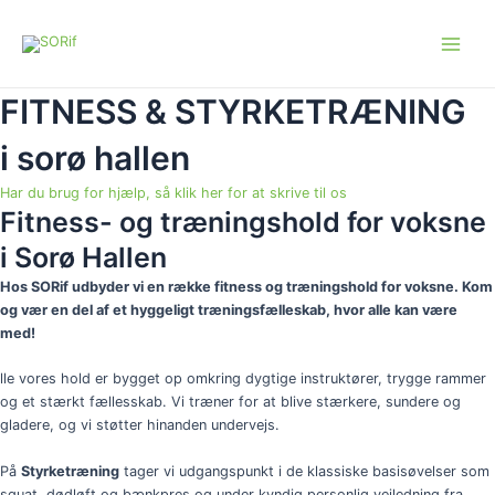
Gå
Main
til
Menu
indholdet
FITNESS & STYRKETRÆNING
i sorø hallen
Har du brug for hjælp, så klik her for at skrive til os
Fitness- og træningshold for voksne
i Sorø Hallen
Hos SORif udbyder vi en række fitness og træningshold for voksne. Kom
og vær en del af et hyggeligt træningsfælleskab,
hvor alle kan være
med!
lle vores hold er bygget op omkring dygtige instruktører, trygge rammer
og et stærkt fællesskab. V
i træner for at blive stærkere, sundere og
gladere, og vi støtter hinanden undervejs.
På
Styrketræning
tager vi u
dgangspunkt i de
klassiske basisøvelser som
squat, dødløft og bænkpres og under kyndig
personlig vejledning fra