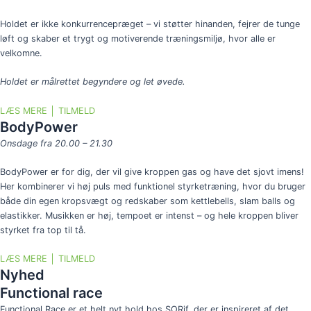
Holdet er
ikke konkurrencepræget – vi støtter hinanden, fejrer de tunge
løft og skaber et trygt og motiverende træningsmiljø, hvor alle er
velkomne.
Holdet er målrettet
begyndere og let øvede.
LÆS MERE │ TILMELD
BodyPower
Onsdage fra 20.00 – 21.30
BodyPower er for dig, der vil give kroppen gas og have det sjovt imens!
Her kombinerer vi høj puls med funktionel styrketræning, hvor du bruger
både din egen kropsvægt og redskaber som kettlebells, slam balls og
elastikker. Musikken er høj, tempoet er intenst – og hele kroppen bliver
styrket fra top til tå.
LÆS MERE │ TILMELD
Nyhed
Functional race
Functional Race er et helt nyt hold hos SORif, der er inspireret af det