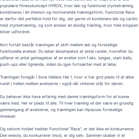
populære fitnesskoncept HYROX, hvor løb og funktionel styrketræning
kombineres i én intensiv og motiverende træningsform. Functional Race
er derfor det perfekte hold for dig, der gerne vil kombinere løb og cardio
med styrketræning, og som ønsker en alsidig træning, hvor hele kroppen
bliver udfordret.
Kort fortalt består træningen af skift mellem løb og forskellige
funktionelle øvelser. Du løber eksempelvis et antal runder, hvorefter du
udfører et antal gentagelser af en øvelse som f.eks. lunges, slam balls,
push-ups eller lignende, inden du igen fortsætter med at løbe.
Træningen foregår i Sorø Hallens Hal 1, hvor vi har god plads til at løbe
rundt i hallen mellem øvelserne – også når vinteren står for døren.
Du behøver ikke have erfaring med denne træningsform for at kunne
være med. Her er plads til alle. Til hver træning vil der være en grundig
gennemgang af øvelserne, og træningen kan tilpasses forskellige
niveauer.
Og selvom holdet hedder Functional “Race”, er det ikke en konkurrence.
Den eneste, du konkurrerer imod, er dig selv. Sammen skaber vi et