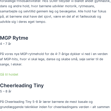
forskellige fritidsaktiviteter. Hos SORif tilbyder vi blandt andet gymnastik,
dans og andre hold, hvor børnene udvikler motorik, rytmesans,
samarbejde og selvtillid gennem leg og bevægelse. Alle hold har fokus
på, at børnene skal have det sjovt, være en del af et fællesskab og
udvikle sig i deres eget tempo.
MGP Rytme
4 – 7 år
På vores nye MGP-rytmehold for de 4-7-årige dykker vi ned i en verden
af MGP-hits, hvor vi skal lege, danse og skabe små, seje serier til de
sange, I elsker.
Gå til holdet
Cheerleading Tiny
5 – 8 år
På Cheerleading Tiny 5-8 år lærer børnene de mest basale og
grundlæggende teknikker inden for cheerleadingens verden – alt sammen